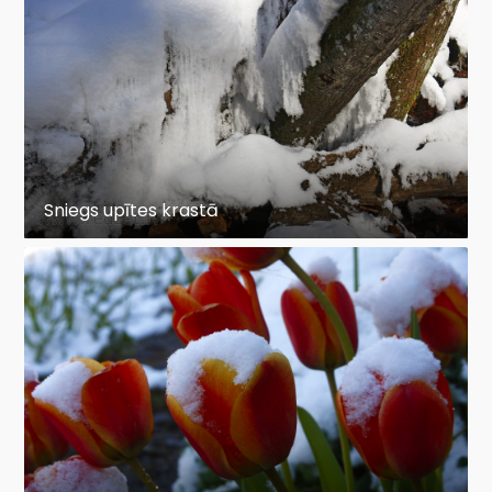
Sniegs upītes krastā