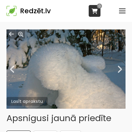
0
Redzēt.lv
Lasīt aprakstu
Apsnigusi jaunā priedīte