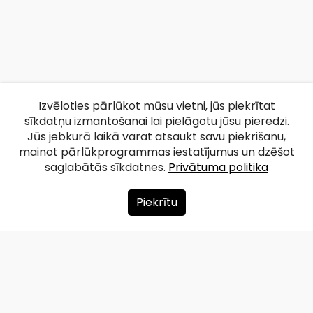
Izvēloties pārlūkot mūsu vietni, jūs piekrītat
sīkdatņu izmantošanai lai pielāgotu jūsu pieredzi.
Jūs jebkurā laikā varat atsaukt savu piekrišanu,
mainot pārlūkprogrammas iestatījumus un dzēšot
saglabātās sīkdatnes.
Privātuma politika
Piekrītu
Par mums
Ziedot
Kontakti
Lapas karte