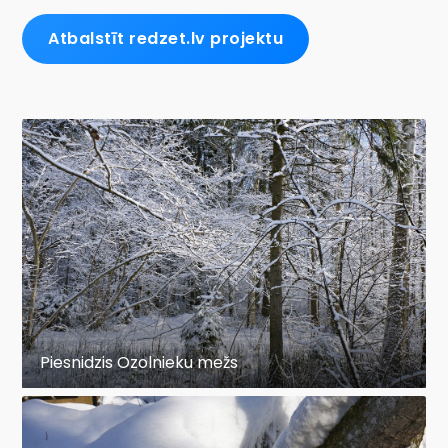
Atbalstīt redzet.lv projektu
Piesnidzis Ozolnieku mežs