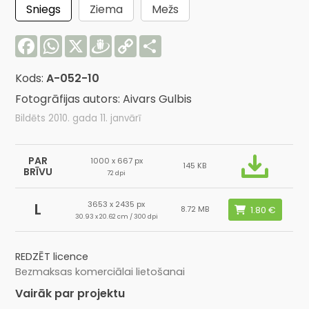
Sniegs
Ziema
Mežs
Facebook
WhatsApp
X
Draugiem
Copy
Share
Link
Kods:
A-052-10
Fotogrāfijas autors: Aivars Gulbis
Bildēts 2010. gada 11. janvārī
PAR
1000 x 667 px
145 KB
BRĪVU
72 dpi
3653 x 2435 px
L
8.72 MB
30.93 x 20.62 cm / 300 dpi
REDZĒT licence
Bezmaksas komerciālai lietošanai
Vairāk par projektu