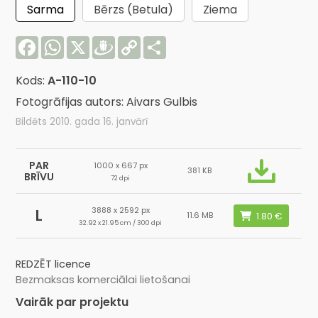
Sarma
Bērzs (Betula)
Ziema
Facebook
WhatsApp
X
Draugiem
Copy
Share
Link
Kods:
A-110-10
Fotogrāfijas autors: Aivars Gulbis
Bildēts 2010. gada 16. janvārī
PAR
1000 x 667 px
381 KB
BRĪVU
72 dpi
3888 x 2592 px
L
11.6 MB
32.92 x 21.95 cm / 300 dpi
REDZĒT licence
Bezmaksas komerciālai lietošanai
Vairāk par projektu