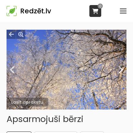
0
Redzēt.lv
Lasīt aprakstu
Apsarmojuši bērzi