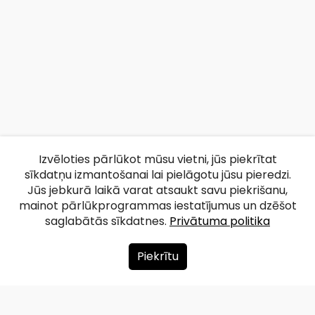
Izvēloties pārlūkot mūsu vietni, jūs piekrītat
sīkdatņu izmantošanai lai pielāgotu jūsu pieredzi.
Jūs jebkurā laikā varat atsaukt savu piekrišanu,
mainot pārlūkprogrammas iestatījumus un dzēšot
saglabātās sīkdatnes.
Privātuma politika
Piekrītu
Par mums
Ziedot