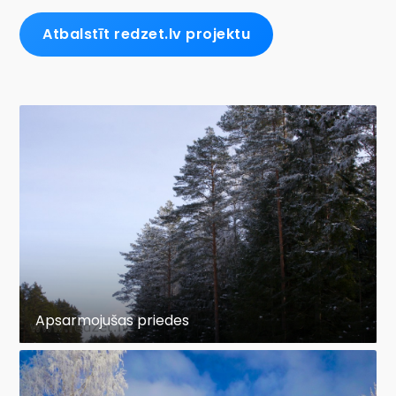
Atbalstīt redzet.lv projektu
Apsarmojušas priedes