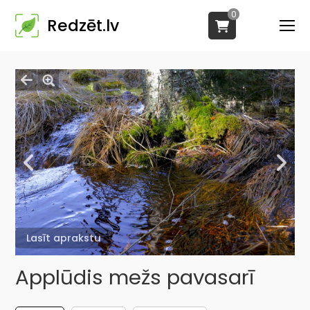
0
Redzēt.lv
Lasīt aprakstu
Applūdis mežs pavasarī