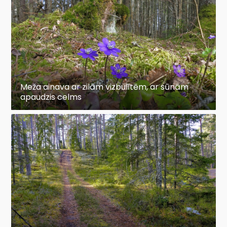
Meža ainava ar zilām vizbulītēm, ar sūnām
apaudzis celms