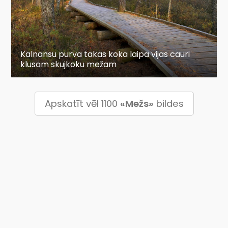
Kalnansu purva takas koka laipa vijas cauri
klusam skujkoku mežam
Apskatīt vēl 1100
«Mežs»
bildes