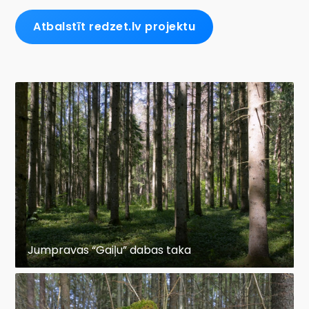
Atbalstīt redzet.lv projektu
Jumpravas “Gaiļu” dabas taka