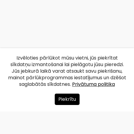
Izvēloties pārlūkot mūsu vietni, jūs piekrītat
sīkdatņu izmantošanai lai pielāgotu jūsu pieredzi.
Jūs jebkurā laikā varat atsaukt savu piekrišanu,
mainot pārlūkprogrammas iestatījumus un dzēšot
saglabātās sīkdatnes.
Privātuma politika
Piekrītu
Par mums
Ziedot
Kontakti