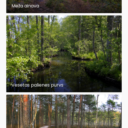
Meža ainava
Vesetas palienes purvs