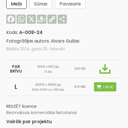
Mežs
Sūnas
Pavasaris
Facebook
WhatsApp
X
Draugiem
Copy
Share
Link
Kods:
A-008-24
Fotogrāfijas autors: Aivars Gulbis
Bildēts 2024. gada 25. februārī
PAR
1000 x 667 px
320 KB
BRĪVU
72 dpi
6000 x 4000 px
L
21.8 MB
50.8 x 33.87 cm / 300 dpi
REDZĒT licence
Bezmaksas komerciālai lietošanai
Vairāk par projektu