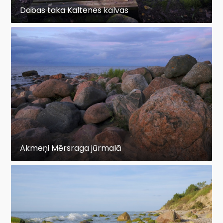
Dabas taka Kaltenes kalvas
Akmeņi Mērsraga jūrmalā