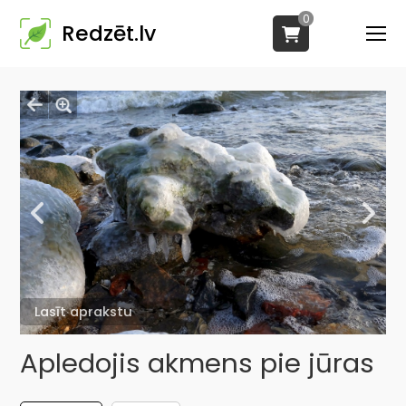
0
Redzēt.lv
Lasīt aprakstu
Apledojis akmens pie jūras