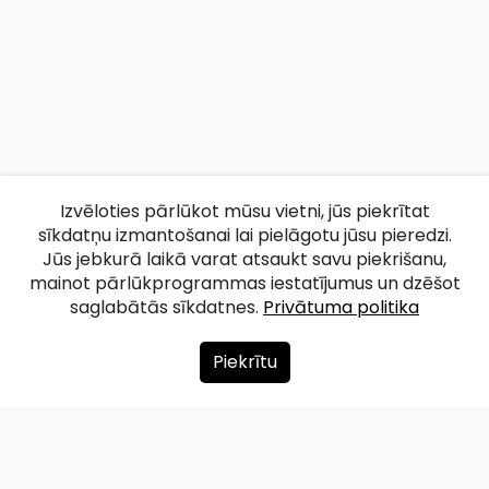
Izvēloties pārlūkot mūsu vietni, jūs piekrītat
sīkdatņu izmantošanai lai pielāgotu jūsu pieredzi.
Jūs jebkurā laikā varat atsaukt savu piekrišanu,
mainot pārlūkprogrammas iestatījumus un dzēšot
saglabātās sīkdatnes.
Privātuma politika
Piekrītu
Par mums
Ziedot
Kontakti