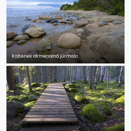
Kaltenes akmeņainā jūrmala