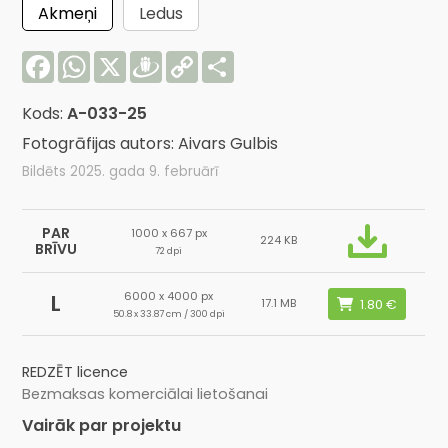
Akmeņi
Ledus
Facebook
WhatsApp
X
Draugiem
Copy
Share
Link
Kods:
A-033-25
Fotogrāfijas autors: Aivars Gulbis
Bildēts 2025. gada 9. februārī
PAR
1000 x 667 px
224 KB
BRĪVU
72 dpi
6000 x 4000 px
L
17.1 MB
50.8 x 33.87 cm / 300 dpi
REDZĒT licence
Bezmaksas komerciālai lietošanai
Vairāk par projektu