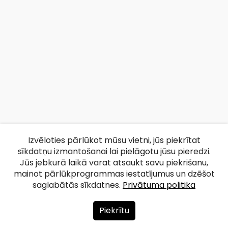
Izvēloties pārlūkot mūsu vietni, jūs piekrītat
sīkdatņu izmantošanai lai pielāgotu jūsu pieredzi.
Jūs jebkurā laikā varat atsaukt savu piekrišanu,
mainot pārlūkprogrammas iestatījumus un dzēšot
saglabātās sīkdatnes.
Privātuma politika
Piekrītu
Par mums