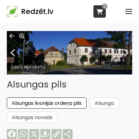
0
Redzēt.lv
Lasīt aprakstu
Alsungas pils
Alsungas livonijas ordeņa pils
Alsunga
Alsungas novads
Facebook
WhatsApp
X
Draugiem
Copy
Share
Link