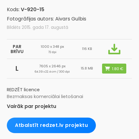
Kods:
V-920-15
Fotogrāfijas autors: Aivars Gulbis
Bildēts 2015. gada 17. augustā
PAR
1000 x 348 px
116 KB
BRĪVU
72 dpi
7605 x 2646 px
L
15.8 MB
64.39 x 22.4 cm / 300 dpi
REDZĒT licence
Bezmaksas komerciālai lietošanai
Vairāk par projektu
Atbalstīt redzet.lv projektu