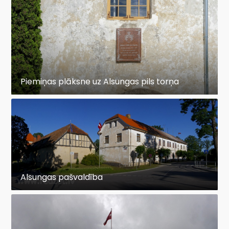
Piemiņas plāksne uz Alsungas pils torņa
Alsungas pašvaldība