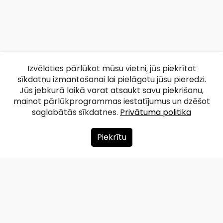
Izvēloties pārlūkot mūsu vietni, jūs piekrītat
sīkdatņu izmantošanai lai pielāgotu jūsu pieredzi.
Jūs jebkurā laikā varat atsaukt savu piekrišanu,
mainot pārlūkprogrammas iestatījumus un dzēšot
saglabātās sīkdatnes.
Privātuma politika
Piekrītu
Par mums
Ziedot
Kontakti
Lapas karte