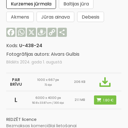
Kurzemes jūrmala
Baltijas jūra
Akmens
Jūras ainava
Debesis
Facebook
WhatsApp
X
Draugiem
Copy
Share
Link
Kods:
U-438-24
Fotogrāfijas autors: Aivars Gulbis
Bildēts 2024. gada 1. augustā
PAR
1000 x 667 px
206 KB
BRĪVU
72 dpi
6000 x 4000 px
L
21.1 MB
50.8 x 33.87 cm / 300 dpi
REDZĒT licence
Bezmaksas komerciālai lietošanai