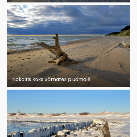
Nokaltis koks Sārnates pludmalē