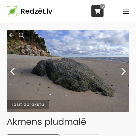
0
Redzēt.lv
Lasīt aprakstu
Akmens pludmalē