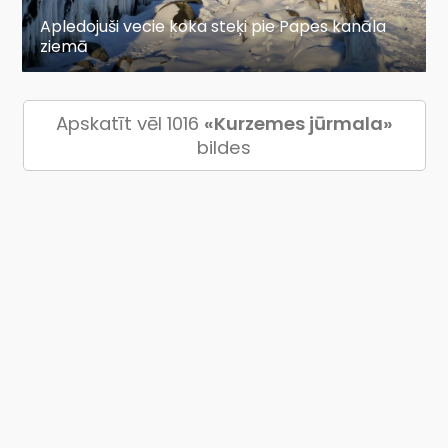
Apledojuši vecie koka steķi pie Papes kanāla
ziemā
Apskatīt vēl 1016
«Kurzemes jūrmala»
bildes