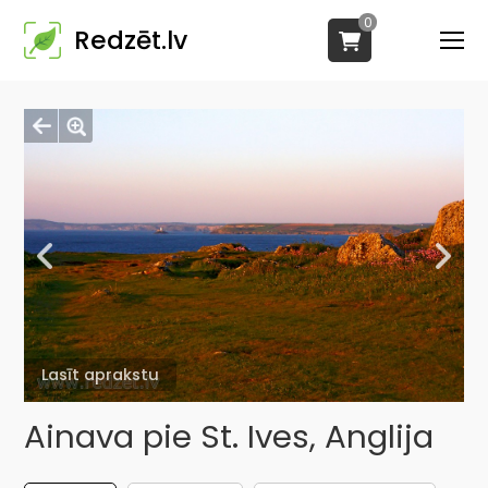
0
Redzēt.lv
Lasīt aprakstu
Ainava pie St. Ives, Anglija