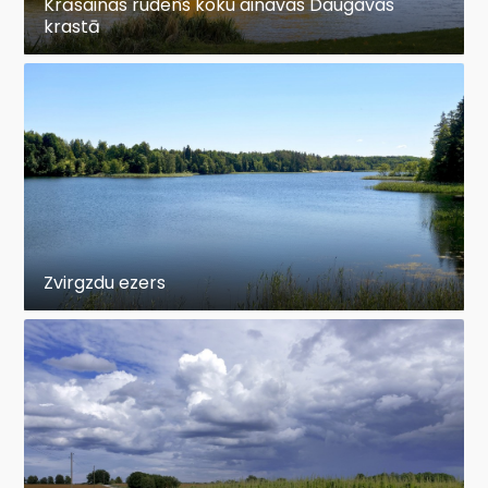
Krāsainas rudens koku ainavas Daugavas
krastā
Zvirgzdu ezers