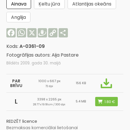
Ainava
Ķeltu jūra
Atlantijas okeāns
Anglija
Facebook
WhatsApp
X
Draugiem
Copy
Share
Link
Kods:
A-0361-09
Fotogrāfijas autors: Aija Pastare
Bildēts 2009. gada 30. maijā
PAR
1000 x 667 px
156 KB
BRĪVU
72 dpi
3398 x 2265 px
L
5.4 MB
28.77 x 19.18 cm / 300 dpi
REDZĒT licence
Bezmaksas komerciālai lietošanai