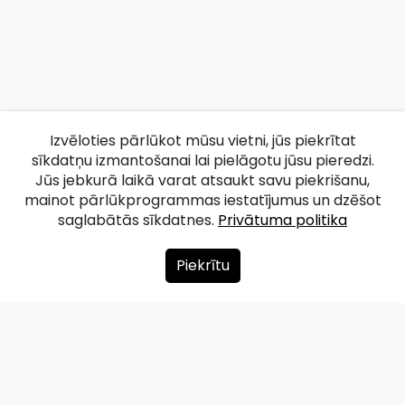
Izvēloties pārlūkot mūsu vietni, jūs piekrītat
sīkdatņu izmantošanai lai pielāgotu jūsu pieredzi.
Jūs jebkurā laikā varat atsaukt savu piekrišanu,
mainot pārlūkprogrammas iestatījumus un dzēšot
saglabātās sīkdatnes.
Privātuma politika
Piekrītu
Par mums
Ziedot
Kontakti
Lapas karte