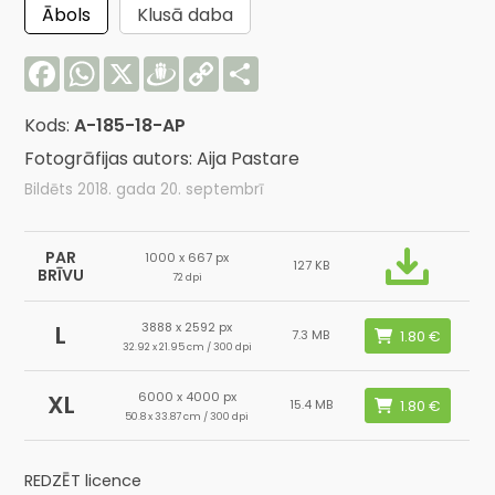
Ābols
Klusā daba
Facebook
WhatsApp
X
Draugiem
Copy
Share
Link
Kods:
A-185-18-AP
Fotogrāfijas autors: Aija Pastare
Bildēts 2018. gada 20. septembrī
PAR
1000 x 667 px
127 KB
BRĪVU
72 dpi
3888 x 2592 px
L
7.3 MB
32.92 x 21.95 cm / 300 dpi
6000 x 4000 px
XL
15.4 MB
50.8 x 33.87 cm / 300 dpi
REDZĒT licence