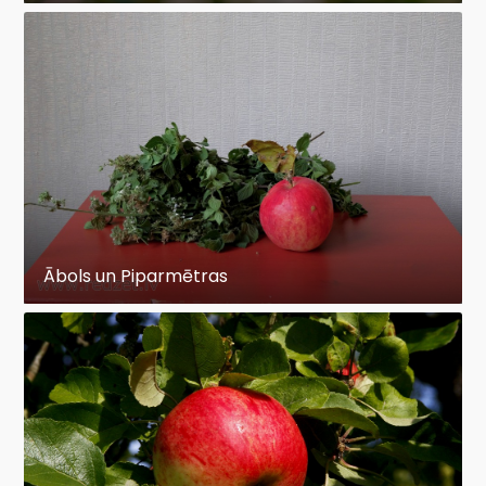
Ābols un Piparmētras