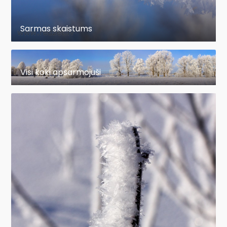
Sarmas skaistums
Visi koki apsarmojuši