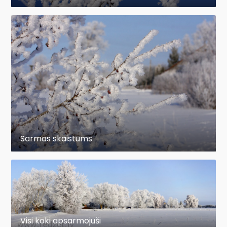
Sarmas skaistums
Visi koki apsarmojuši