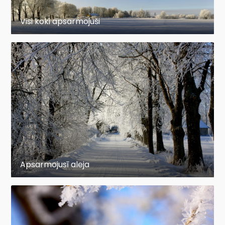
Visi koki apsarmojuši
Apsarmojusī aleja