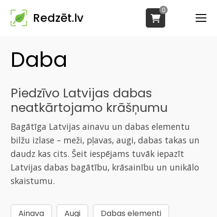
0
Redzēt.lv
Daba
Piedzīvo Latvijas dabas
neatkārtojamo krāšņumu
Bagātīga Latvijas ainavu un dabas elementu
bilžu izlase – meži, pļavas, augi, dabas takas un
daudz kas cits. Šeit iespējams tuvāk iepazīt
Latvijas dabas bagātību, krāsainību un unikālo
skaistumu.
Ainava
Augi
Dabas elementi