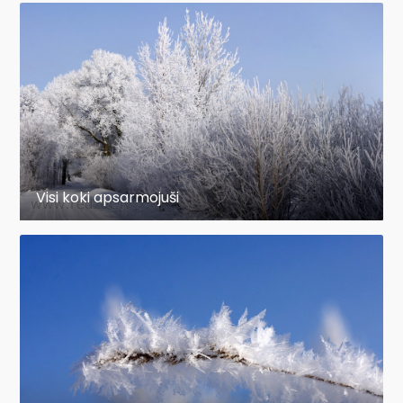
Visi koki apsarmojuši