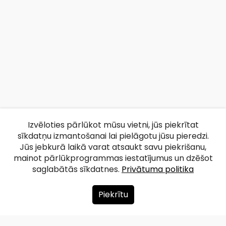
Izvēloties pārlūkot mūsu vietni, jūs piekrītat
sīkdatņu izmantošanai lai pielāgotu jūsu pieredzi.
Jūs jebkurā laikā varat atsaukt savu piekrišanu,
mainot pārlūkprogrammas iestatījumus un dzēšot
saglabātās sīkdatnes.
Privātuma politika
Piekrītu
Par mums
Ziedot