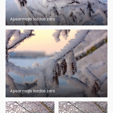
Apsarmojis lazdas zars
Apsarmojis lazdas zars