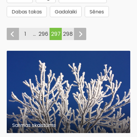
Dabas takas
Gadalaiki
Sēnes
1
296
297
298
...
Sarmas skaistums