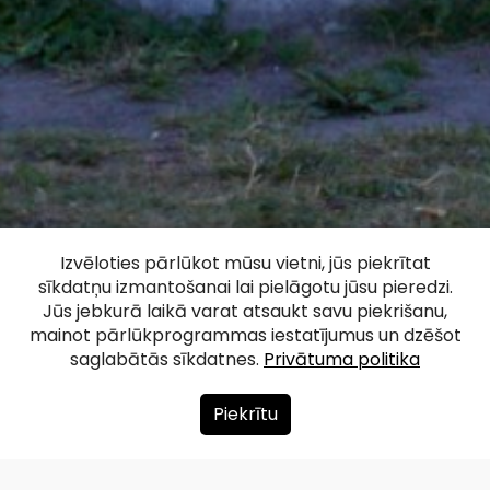
Skulptūra -
Izvēloties pārlūkot mūsu vietni, jūs piekrītat
sīkdatņu izmantošanai lai pielāgotu jūsu pieredzi.
Granātu govs
Jūs jebkurā laikā varat atsaukt savu piekrišanu,
mainot pārlūkprogrammas iestatījumus un dzēšot
saglabātās sīkdatnes.
Privātuma politika
Facebook
WhatsApp
X
Draugiem
Copy
Share
Link
Piekrītu