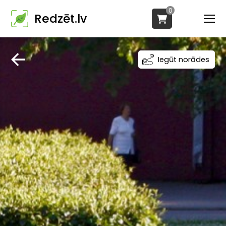
0
Redzēt.lv
Iegūt norādes