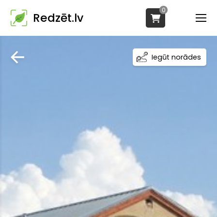
0
Redzēt.lv
Iegūt norādes