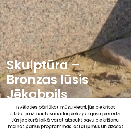
Skulptūra –
Bronzas lūsis
Jēkabpils
Vecpilsētas
Izvēloties pārlūkot mūsu vietni, jūs piekrītat
sīkdatņu izmantošanai lai pielāgotu jūsu pieredzi.
laukumā
Jūs jebkurā laikā varat atsaukt savu piekrišanu,
mainot pārlūkprogrammas iestatījumus un dzēšot