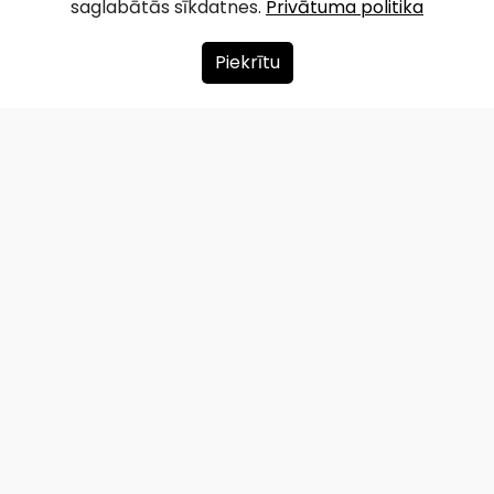
saglabātās sīkdatnes.
Privātuma politika
Facebook
WhatsApp
X
Draugiem
Copy
Share
Link
Piekrītu