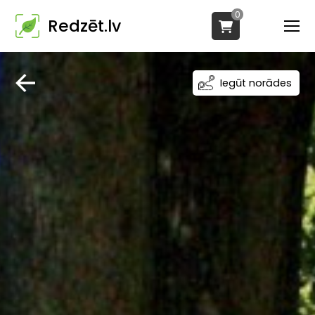
0
Redzēt.lv
Iegūt norādes