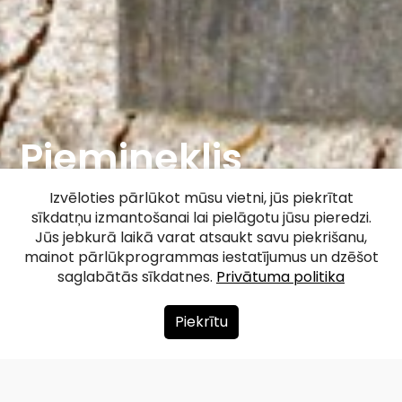
Piemineklis
Aleksandram
Izvēloties pārlūkot mūsu vietni, jūs piekrītat
sīkdatņu izmantošanai lai pielāgotu jūsu pieredzi.
Puškinam (Rīga)
Jūs jebkurā laikā varat atsaukt savu piekrišanu,
mainot pārlūkprogrammas iestatījumus un dzēšot
saglabātās sīkdatnes.
Privātuma politika
Facebook
WhatsApp
X
Draugiem
Copy
Share
Link
Piekrītu