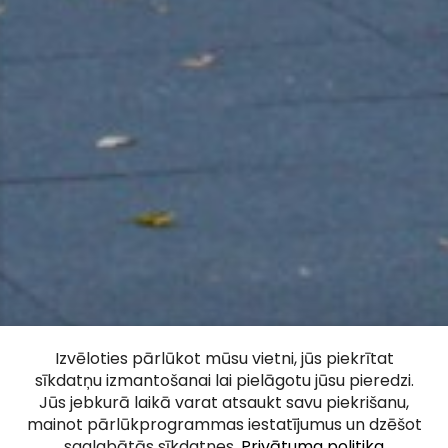
Oskara Kalpaka
Izvēloties pārlūkot mūsu vietni, jūs piekrītat
sīkdatņu izmantošanai lai pielāgotu jūsu pieredzi.
piemineklis Rīgā
Jūs jebkurā laikā varat atsaukt savu piekrišanu,
mainot pārlūkprogrammas iestatījumus un dzēšot
saglabātās sīkdatnes.
Privātuma politika