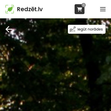
0
Redzēt.lv
Iegūt norādes