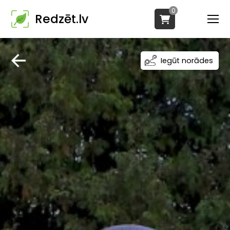
0
Redzēt.lv
Iegūt norādes