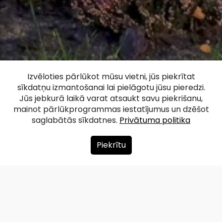
Elīnas Zālītes
Izvēloties pārlūkot mūsu vietni, jūs piekrītat
sīkdatņu izmantošanai lai pielāgotu jūsu pieredzi.
skulptūra Apē
Jūs jebkurā laikā varat atsaukt savu piekrišanu,
mainot pārlūkprogrammas iestatījumus un dzēšot
saglabātās sīkdatnes.
Privātuma politika
Facebook
WhatsApp
X
Draugiem
Copy
Share
Link
Piekrītu