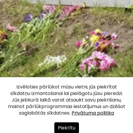
Bauskas Brīvības
Izvēloties pārlūkot mūsu vietni, jūs piekrītat
sīkdatņu izmantošanai lai pielāgotu jūsu pieredzi.
piemineklis
Jūs jebkurā laikā varat atsaukt savu piekrišanu,
mainot pārlūkprogrammas iestatījumus un dzēšot
saglabātās sīkdatnes.
Privātuma politika
Facebook
WhatsApp
X
Draugiem
Copy
Share
Link
Piekrītu