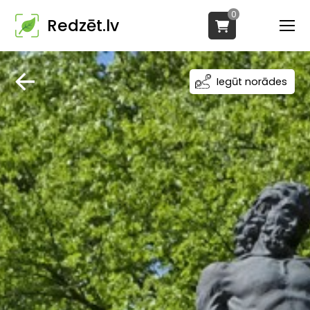
0
Redzēt.lv
Iegūt norādes