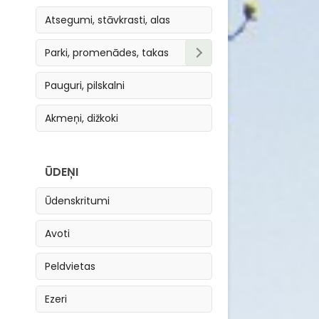
Atsegumi, stāvkrasti, alas
Parki, promenādes, takas
Parki, skvēri
Pauguri, pilskalni
Takas
Akmeņi, dižkoki
Promenādes
ŪDEŅI
Ūdenskritumi
Avoti
Peldvietas
Ezeri