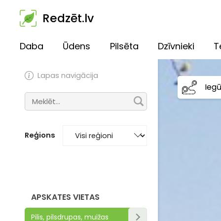
Redzēt.lv
Daba
Ūdens
Pilsēta
Dzīvnieki
T
Lapas navigācija
Ieg
Reģions
APSKATES VIETAS
Pilis, pilsdrupas, muižas