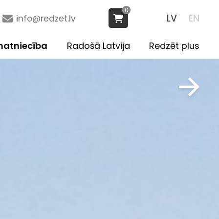
0
LV
EN
info@redzet.lv
atniecība
Radošā Latvija
Redzēt plus