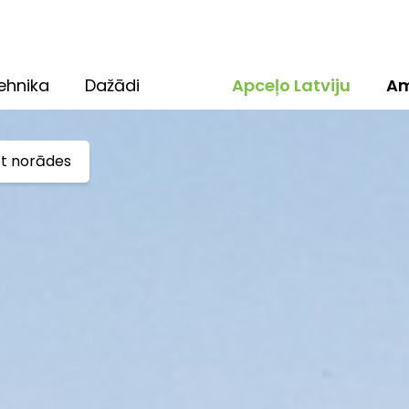
ehnika
Dažādi
Apceļo Latviju
Am
ūt norādes