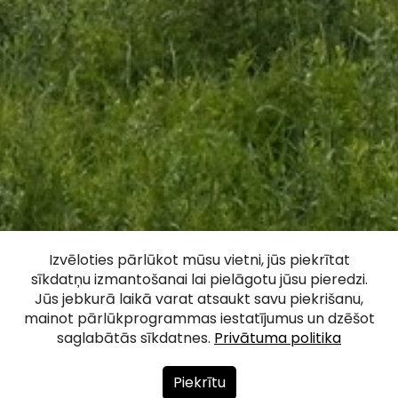
Bukas muiža
Izvēloties pārlūkot mūsu vietni, jūs piekrītat
sīkdatņu izmantošanai lai pielāgotu jūsu pieredzi.
(Suddenbach)
Jūs jebkurā laikā varat atsaukt savu piekrišanu,
mainot pārlūkprogrammas iestatījumus un dzēšot
saglabātās sīkdatnes.
Privātuma politika
Facebook
WhatsApp
X
Draugiem
Copy
Share
Link
Piekrītu