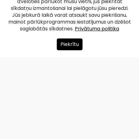
Annahites
Izvēloties pārlūkot mūsu vietni, jūs piekrītat
sīkdatņu izmantošanai lai pielāgotu jūsu pieredzi.
medību pils
Jūs jebkurā laikā varat atsaukt savu piekrišanu,
mainot pārlūkprogrammas iestatījumus un dzēšot
saglabātās sīkdatnes.
Privātuma politika
Facebook
WhatsApp
X
Draugiem
Copy
Share
Link
Piekrītu