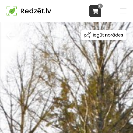
0
Redzēt.lv
Iegūt norādes