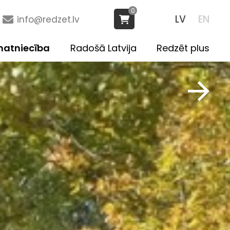
0
LV
EN
info@redzet.lv
atniecība
Radošā Latvija
Redzēt plus