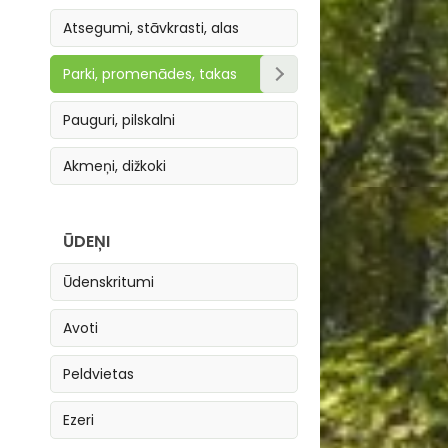
Atsegumi, stāvkrasti, alas
Parki, promenādes, takas
Parki, skvēri
Pauguri, pilskalni
Takas
Akmeņi, dižkoki
Promenādes
ŪDEŅI
Ūdenskritumi
Avoti
Peldvietas
Ezeri