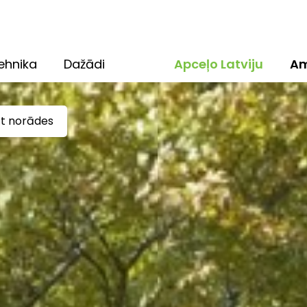
ehnika
Dažādi
Apceļo Latviju
Am
ūt norādes