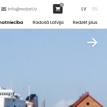
0
LV
EN
info@redzet.lv
atniecība
Radošā Latvija
Redzēt plus