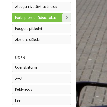
Atsegumi, stāvkrasti, alas
Parki, promenādes, takas
Parki, skvēri
Pauguri, pilskalni
Takas
Akmeņi, dižkoki
Promenādes
ŪDEŅI
Ūdenskritumi
Avoti
Peldvietas
Ezeri