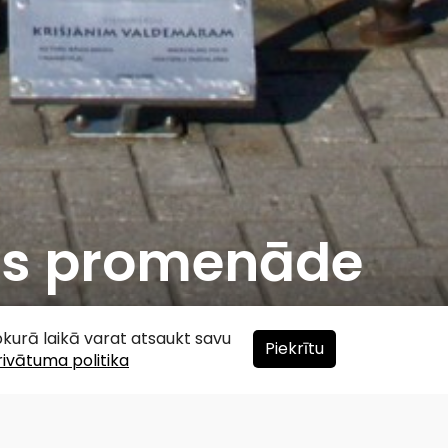
las promenāde
ebkurā laikā varat atsaukt savu
Piekrītu
rivātuma politika