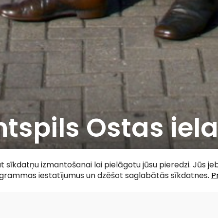
tspils Ostas ie
acebook
WhatsApp
X
Draugiem
Copy
Share
Link
tat sīkdatņu izmantošanai lai pielāgotu jūsu pieredzi. Jūs j
ogrammas iestatījumus un dzēšot saglabātās sīkdatnes.
P