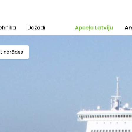
ehnika
Dažādi
Apceļo Latviju
Am
ūt norādes