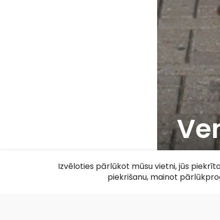
Ven
F
Izvēloties pārlūkot mūsu vietni, jūs piekrī
piekrišanu, mainot pārlūkpr