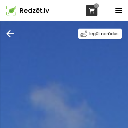
0
Redzēt.lv
Iegūt norādes