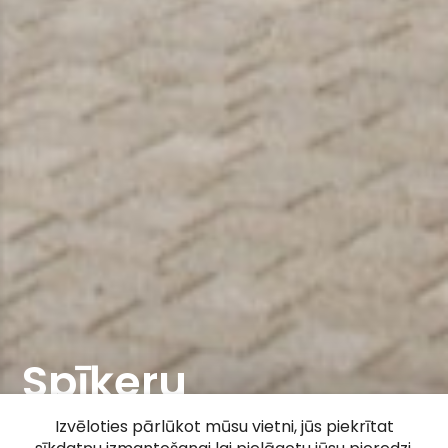
Spīķeru
promenāde
Izvēloties pārlūkot mūsu vietni, jūs piekrītat