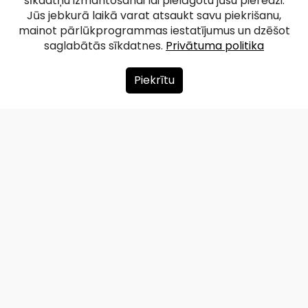
sīkdatņu izmantošanai lai pielāgotu jūsu pieredzi.
(Rīga)
Jūs jebkurā laikā varat atsaukt savu piekrišanu,
mainot pārlūkprogrammas iestatījumus un dzēšot
saglabātās sīkdatnes.
Privātuma politika
Facebook
WhatsApp
X
Draugiem
Copy
Share
Link
Piekrītu