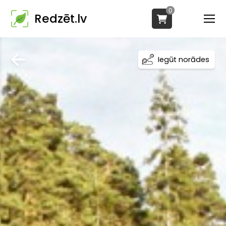
0
Redzēt.lv
Iegūt norādes