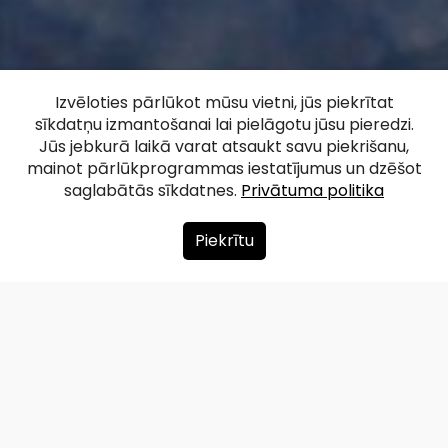
Skaņākalna
Izvēloties pārlūkot mūsu vietni, jūs piekrītat
sīkdatņu izmantošanai lai pielāgotu jūsu pieredzi.
dabas parks
Jūs jebkurā laikā varat atsaukt savu piekrišanu,
mainot pārlūkprogrammas iestatījumus un dzēšot
saglabātās sīkdatnes.
Privātuma politika
Facebook
WhatsApp
X
Draugiem
Copy
Share
Link
Piekrītu