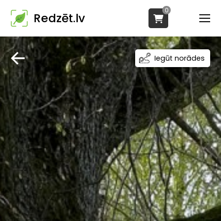
0
Redzēt.lv
Iegūt norādes