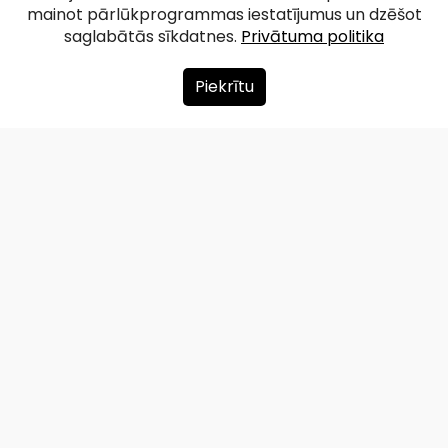
Satiķu dabas taka
mainot pārlūkprogrammas iestatījumus un dzēšot
saglabātās sīkdatnes.
Privātuma politika
Facebook
WhatsApp
X
Draugiem
Copy
Share
Link
Piekrītu