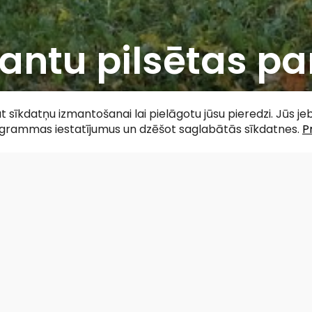
antu pilsētas pa
acebook
WhatsApp
X
Draugiem
Copy
Share
Link
tat sīkdatņu izmantošanai lai pielāgotu jūsu pieredzi. Jūs j
ogrammas iestatījumus un dzēšot saglabātās sīkdatnes.
P