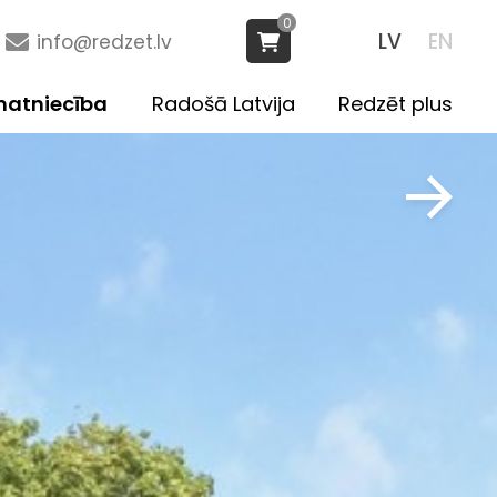
0
LV
EN
info@redzet.lv
atniecība
Radošā Latvija
Redzēt plus