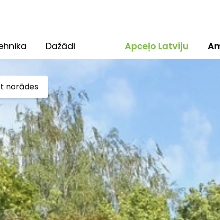
ehnika
Dažādi
Apceļo Latviju
Am
ūt norādes