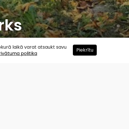
rks
ebkurā laikā varat atsaukt savu
Piekrītu
rivātuma politika