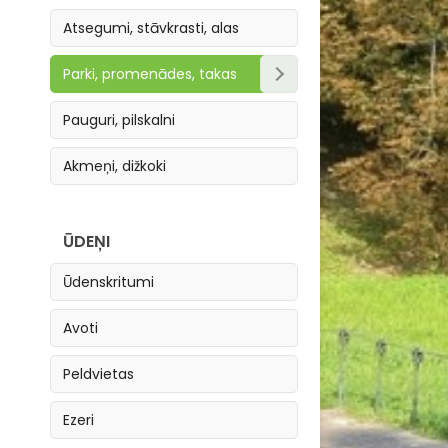
Atsegumi, stāvkrasti, alas
Parki, promenādes, takas
Parki, skvēri
Pauguri, pilskalni
Takas
Akmeņi, dižkoki
Promenādes
ŪDEŅI
Ūdenskritumi
Avoti
Peldvietas
Ezeri