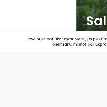
Sal
F
Izvēloties pārlūkot mūsu vietni, jūs piekrī
piekrišanu, mainot pārlūkpr