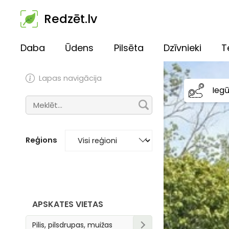
Redzēt.lv
Daba
Ūdens
Pilsēta
Dzīvnieki
T
Lapas navigācija
Ieg
Reģions
APSKATES VIETAS
Pilis, pilsdrupas, muižas