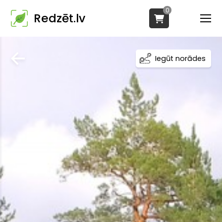
0
Redzēt.lv
Iegūt norādes