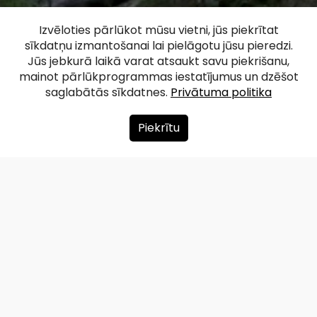
Pūrciema Baltās
Izvēloties pārlūkot mūsu vietni, jūs piekrītat
sīkdatņu izmantošanai lai pielāgotu jūsu pieredzi.
kāpas dabas taka
Jūs jebkurā laikā varat atsaukt savu piekrišanu,
mainot pārlūkprogrammas iestatījumus un dzēšot
saglabātās sīkdatnes.
Privātuma politika
Facebook
WhatsApp
X
Draugiem
Copy
Share
Link
Piekrītu