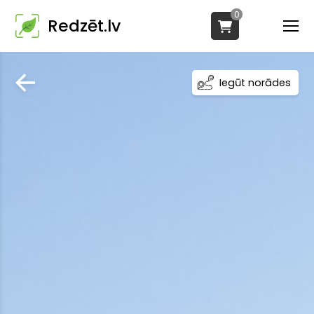
0
Redzēt.lv
Iegūt norādes