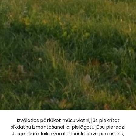
Minhauzena alus
Izvēloties pārlūkot mūsu vietni, jūs piekrītat
sīkdatņu izmantošanai lai pielāgotu jūsu pieredzi.
Jūs jebkurā laikā varat atsaukt savu piekrišanu,