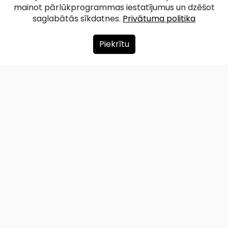
kausa taka
mainot pārlūkprogrammas iestatījumus un dzēšot
saglabātās sīkdatnes.
Privātuma politika
Facebook
WhatsApp
X
Draugiem
Copy
Share
Link
Piekrītu