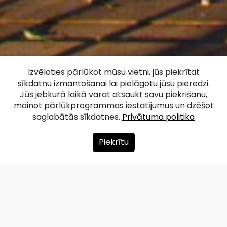
Kokneses dabas
Izvēloties pārlūkot mūsu vietni, jūs piekrītat
sīkdatņu izmantošanai lai pielāgotu jūsu pieredzi.
parks
Jūs jebkurā laikā varat atsaukt savu piekrišanu,
mainot pārlūkprogrammas iestatījumus un dzēšot
saglabātās sīkdatnes.
Privātuma politika
Facebook
WhatsApp
X
Draugiem
Copy
Share
Link
Piekrītu