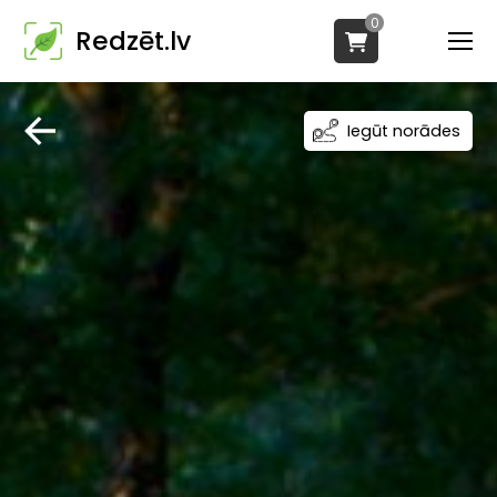
0
Redzēt.lv
Iegūt norādes