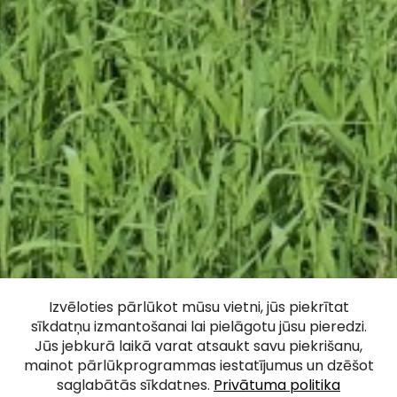
Kazdangas
Izvēloties pārlūkot mūsu vietni, jūs piekrītat
sīkdatņu izmantošanai lai pielāgotu jūsu pieredzi.
pastaigu takas
Jūs jebkurā laikā varat atsaukt savu piekrišanu,
mainot pārlūkprogrammas iestatījumus un dzēšot
saglabātās sīkdatnes.
Privātuma politika