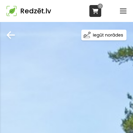
0
Redzēt.lv
Iegūt norādes