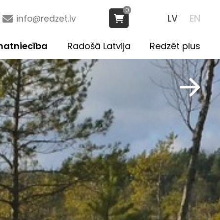
0
LV
EN
info@redzet.lv
atniecība
Radošā Latvija
Redzēt plus