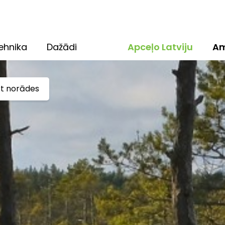
ehnika
Dažādi
Apceļo Latviju
Am
ūt norādes