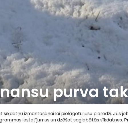
lnansu purva ta
acebook
WhatsApp
X
Draugiem
Copy
Share
Link
tat sīkdatņu izmantošanai lai pielāgotu jūsu pieredzi. Jūs j
ogrammas iestatījumus un dzēšot saglabātās sīkdatnes.
P