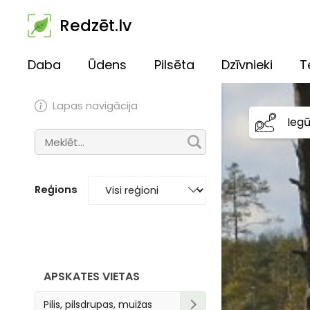
Redzēt.lv
Daba
Ūdens
Pilsēta
Dzīvnieki
T
Lapas navigācija
Ieg
Reģions
APSKATES VIETAS
Pilis, pilsdrupas, muižas