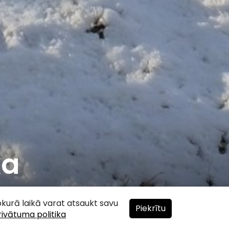
ka
ebkurā laikā varat atsaukt savu
Piekrītu
rivātuma politika