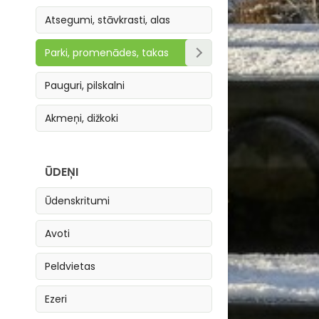
Atsegumi, stāvkrasti, alas
Parki, promenādes, takas
Parki, skvēri
Pauguri, pilskalni
Takas
Akmeņi, dižkoki
Promenādes
ŪDEŅI
Ūdenskritumi
Avoti
Peldvietas
Ezeri