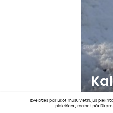
Ka
F
Izvēloties pārlūkot mūsu vietni, jūs piekrī
piekrišanu, mainot pārlūkpr