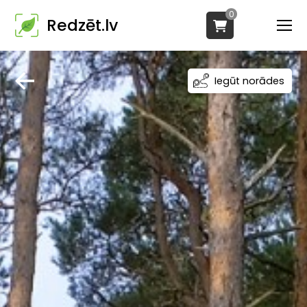
0
Redzēt.lv
Iegūt norādes