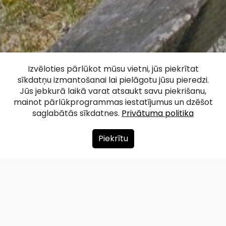
Ēvažu dabas taka
Izvēloties pārlūkot mūsu vietni, jūs piekrītat
sīkdatņu izmantošanai lai pielāgotu jūsu pieredzi.
un stāvkrasts
Jūs jebkurā laikā varat atsaukt savu piekrišanu,
mainot pārlūkprogrammas iestatījumus un dzēšot
saglabātās sīkdatnes.
Privātuma politika
Facebook
WhatsApp
X
Draugiem
Copy
Share
Link
Piekrītu