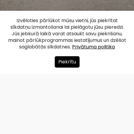
Daugavas
Izvēloties pārlūkot mūsu vietni, jūs piekrītat
sīkdatņu izmantošanai lai pielāgotu jūsu pieredzi.
promenāde Ogrē
Jūs jebkurā laikā varat atsaukt savu piekrišanu,
mainot pārlūkprogrammas iestatījumus un dzēšot
saglabātās sīkdatnes.
Privātuma politika
Facebook
WhatsApp
X
Draugiem
Copy
Share
Link
Piekrītu