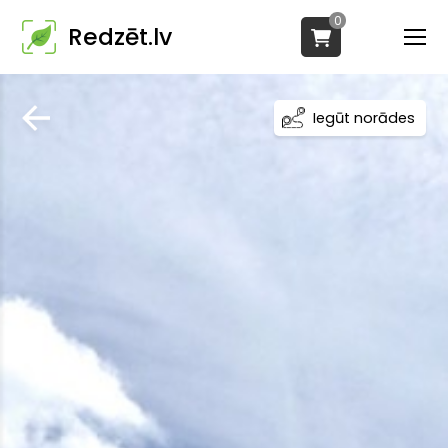
0
Redzēt.lv
Iegūt norādes