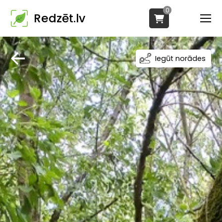
0
Redzēt.lv
Iegūt norādes