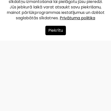
sīkdatņu izmantošanai lai pielāgotu jūsu pieredzi.
"Zvaniņu ceļš"
Jūs jebkurā laikā varat atsaukt savu piekrišanu,
mainot pārlūkprogrammas iestatījumus un dzēšot
saglabātās sīkdatnes.
Privātuma politika
Facebook
WhatsApp
X
Draugiem
Copy
Share
Link
Piekrītu