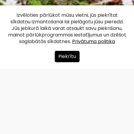
Dabas taka
Izvēloties pārlūkot mūsu vietni, jūs piekrītat
sīkdatņu izmantošanai lai pielāgotu jūsu pieredzi.
"Ugāles gravas"
Jūs jebkurā laikā varat atsaukt savu piekrišanu,
mainot pārlūkprogrammas iestatījumus un dzēšot
saglabātās sīkdatnes.
Privātuma politika
Facebook
WhatsApp
X
Draugiem
Copy
Share
Link
Piekrītu