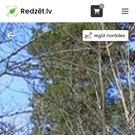
0
Redzēt.lv
Iegūt norādes