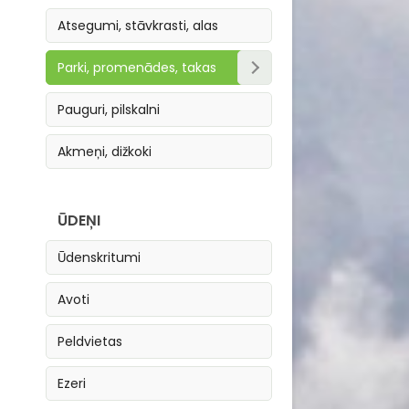
Atsegumi, stāvkrasti, alas
Parki, promenādes, takas
Parki, skvēri
Pauguri, pilskalni
Takas
Akmeņi, dižkoki
Promenādes
ŪDEŅI
Ūdenskritumi
Avoti
Peldvietas
Ezeri