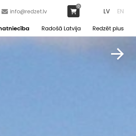
0
LV
EN
info@redzet.lv
atniecība
Radošā Latvija
Redzēt plus