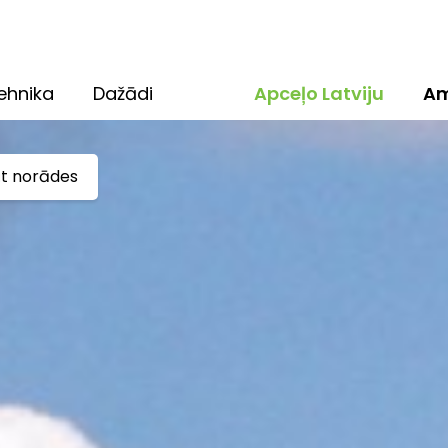
ehnika
Dažādi
Apceļo Latviju
Am
ūt norādes