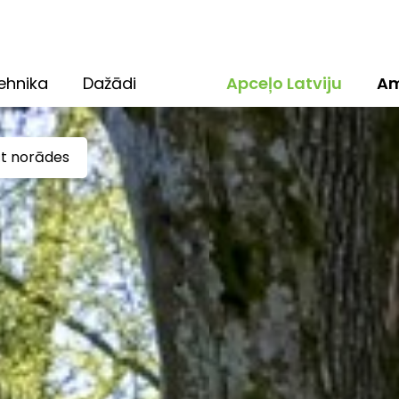
ehnika
Dažādi
Apceļo Latviju
Am
ūt norādes