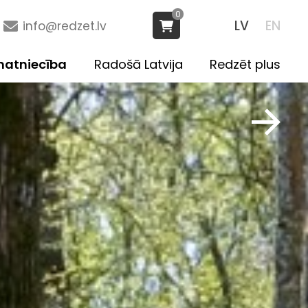
0
LV
EN
info@redzet.lv
atniecība
Radošā Latvija
Redzēt plus