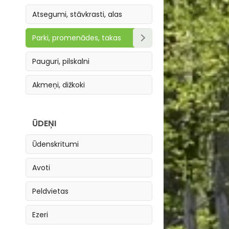
Atsegumi, stāvkrasti, alas
Parki, promenādes, takas
Parki, skvēri
Pauguri, pilskalni
Takas
Akmeņi, dižkoki
Promenādes
ŪDEŅI
Ūdenskritumi
Avoti
Peldvietas
Ezeri