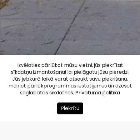
Carnikavas
Izvēloties pārlūkot mūsu vietni, jūs piekrītat
sīkdatņu izmantošanai lai pielāgotu jūsu pieredzi.
promenāde
Jūs jebkurā laikā varat atsaukt savu piekrišanu,
mainot pārlūkprogrammas iestatījumus un dzēšot
saglabātās sīkdatnes.
Privātuma politika
Facebook
WhatsApp
X
Draugiem
Copy
Share
Link
Piekrītu