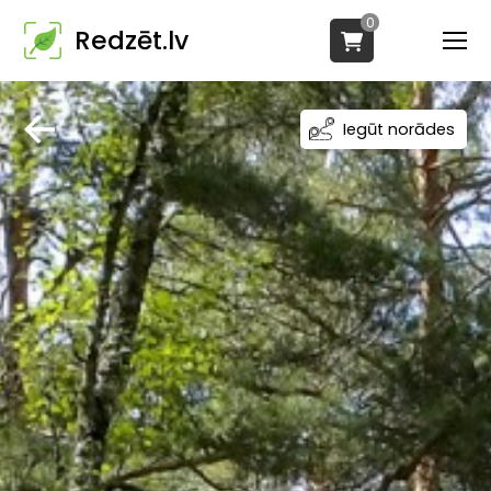
0
Redzēt.lv
Iegūt norādes