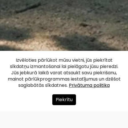
Bauskas dabas
Izvēloties pārlūkot mūsu vietni, jūs piekrītat
sīkdatņu izmantošanai lai pielāgotu jūsu pieredzi.
taka
Jūs jebkurā laikā varat atsaukt savu piekrišanu,
mainot pārlūkprogrammas iestatījumus un dzēšot
saglabātās sīkdatnes.
Privātuma politika
Facebook
WhatsApp
X
Draugiem
Copy
Share
Link
Piekrītu