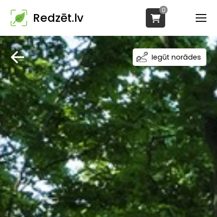
0
Redzēt.lv
Iegūt norādes