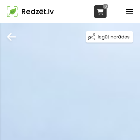
0
Redzēt.lv
Iegūt norādes