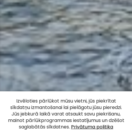
Izvēloties pārlūkot mūsu vietni, jūs piekrītat
sīkdatņu izmantošanai lai pielāgotu jūsu pieredzi.
Amatas ģeotaka
Jūs jebkurā laikā varat atsaukt savu piekrišanu,
mainot pārlūkprogrammas iestatījumus un dzēšot
saglabātās sīkdatnes.
Privātuma politika