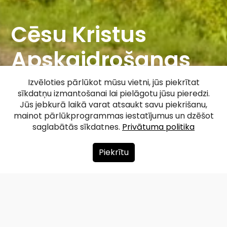
Cēsu Kristus
Apskaidrošanas
pareizticīgo
Izvēloties pārlūkot mūsu vietni, jūs piekrītat
sīkdatņu izmantošanai lai pielāgotu jūsu pieredzi.
baznīca
Jūs jebkurā laikā varat atsaukt savu piekrišanu,
mainot pārlūkprogrammas iestatījumus un dzēšot
saglabātās sīkdatnes.
Privātuma politika
Facebook
WhatsApp
X
Draugiem
Copy
Share
Link
Piekrītu