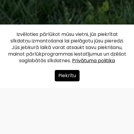
"Odziņu"
Izvēloties pārlūkot mūsu vietni, jūs piekrītat
sīkdatņu izmantošanai lai pielāgotu jūsu pieredzi.
bedrīšakmens
Jūs jebkurā laikā varat atsaukt savu piekrišanu,
mainot pārlūkprogrammas iestatījumus un dzēšot
saglabātās sīkdatnes.
Privātuma politika
Facebook
WhatsApp
X
Draugiem
Copy
Share
Link
Piekrītu