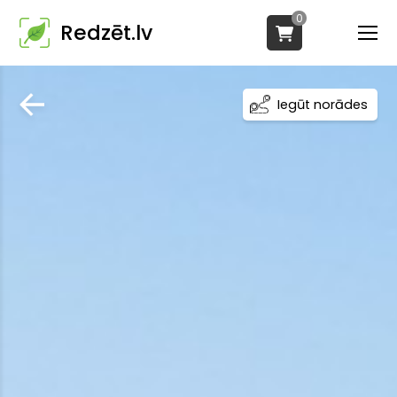
0
Redzēt.lv
Iegūt norādes