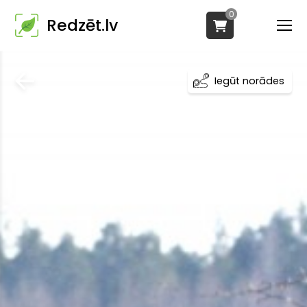
0
Redzēt.lv
Iegūt norādes