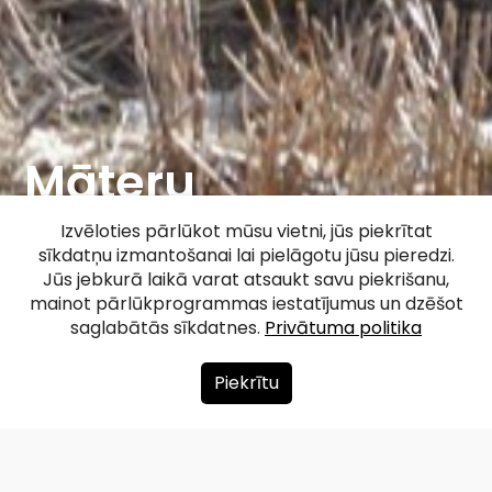
Māteru
Velnapēdas
Izvēloties pārlūkot mūsu vietni, jūs piekrītat
sīkdatņu izmantošanai lai pielāgotu jūsu pieredzi.
akmens
Jūs jebkurā laikā varat atsaukt savu piekrišanu,
mainot pārlūkprogrammas iestatījumus un dzēšot
saglabātās sīkdatnes.
Privātuma politika
Facebook
WhatsApp
X
Draugiem
Copy
Share
Link
Piekrītu