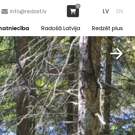
0
LV
EN
info@redzet.lv
atniecība
Radošā Latvija
Redzēt plus