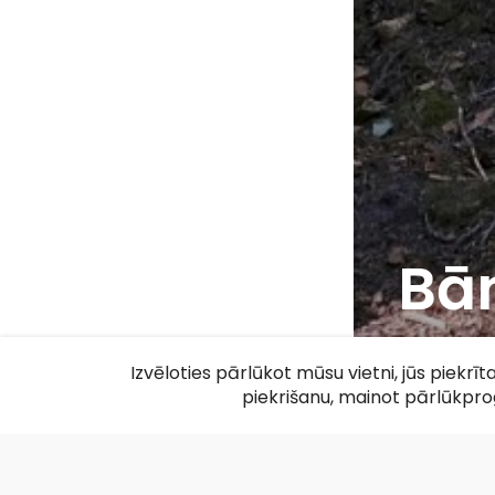
Bā
F
Izvēloties pārlūkot mūsu vietni, jūs piekrī
piekrišanu, mainot pārlūkpr