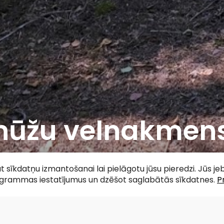
nūžu velnakmen
acebook
WhatsApp
X
Draugiem
Copy
Share
Link
tat sīkdatņu izmantošanai lai pielāgotu jūsu pieredzi. Jūs j
ogrammas iestatījumus un dzēšot saglabātās sīkdatnes.
P