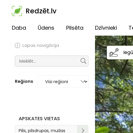
Redzēt.lv
Daba
Ūdens
Pilsēta
Dzīvnieki
T
Lapas navigācija
Ieg
Reģions
APSKATES VIETAS
Pilis, pilsdrupas, muižas