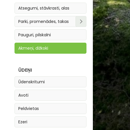
Atsegumi, stāvkrasti, alas
Parki, promenādes, takas
Parki, skvēri
Pauguri, pilskalni
Takas
Akmeņi, dižkoki
Promenādes
ŪDEŅI
Ūdenskritumi
Avoti
Peldvietas
Ezeri