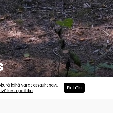
s
ebkurā laikā varat atsaukt savu
Piekrītu
rivātuma politika