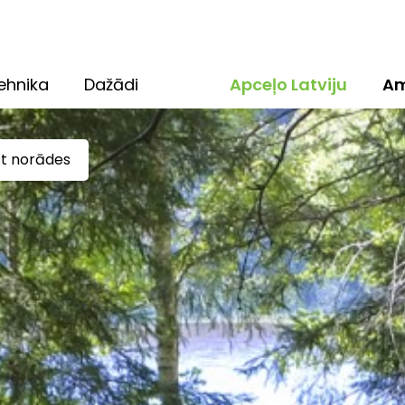
ehnika
Dažādi
Apceļo Latviju
Am
ūt norādes