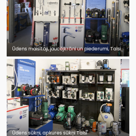
Ūdens maisītāji, jaucējkrāni un piederumi, Talsi
Ūdens sūkņi, apkures sūkņi Talsi