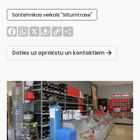
Santehnikas veikals "Siltumtrase"
Facebook
WhatsApp
X
Draugiem
Copy
Share
Link
Doties uz aprakstu un kontaktiem