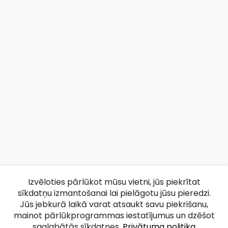
Izvēloties pārlūkot mūsu vietni, jūs piekrītat
sīkdatņu izmantošanai lai pielāgotu jūsu pieredzi.
Jūs jebkurā laikā varat atsaukt savu piekrišanu,
mainot pārlūkprogrammas iestatījumus un dzēšot
saglabātās sīkdatnes.
Privātuma politika