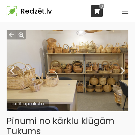
0
Redzēt.lv
Lasīt aprakstu
Pinumi no kārklu klūgām
Tukums