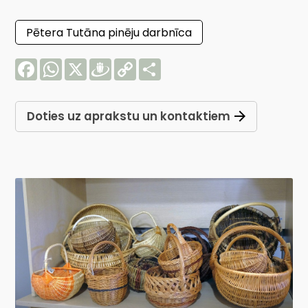
Pētera Tutāna pinēju darbnīca
Facebook
WhatsApp
X
Draugiem
Copy
Share
Link
Doties uz aprakstu un kontaktiem