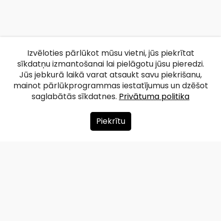
Izvēloties pārlūkot mūsu vietni, jūs piekrītat
sīkdatņu izmantošanai lai pielāgotu jūsu pieredzi.
Jūs jebkurā laikā varat atsaukt savu piekrišanu,
mainot pārlūkprogrammas iestatījumus un dzēšot
saglabātās sīkdatnes.
Privātuma politika
Piekrītu
Par mums
Ziedot
Kontakti
Lapas karte
Privātuma politika