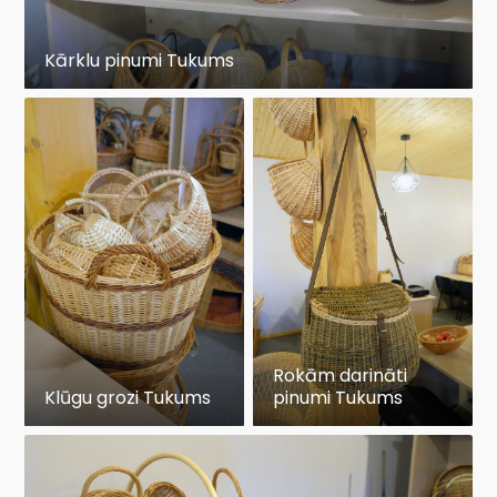
Kārklu pinumi Tukums
Rokām darināti
Klūgu grozi Tukums
pinumi Tukums