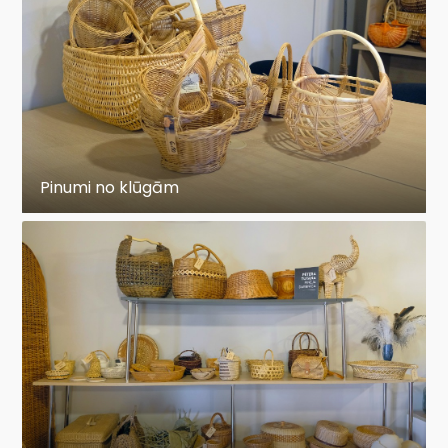
Pinumi no klūgām