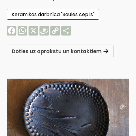
Keramikas darbnīca "Saules ceplis"
Facebook
WhatsApp
X
Draugiem
Copy
Share
Link
Doties uz aprakstu un kontaktiem