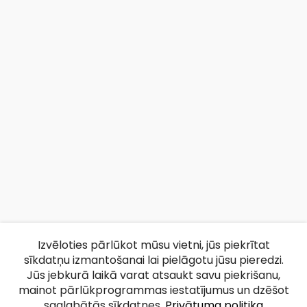
Izvēloties pārlūkot mūsu vietni, jūs piekrītat
sīkdatņu izmantošanai lai pielāgotu jūsu pieredzi.
Jūs jebkurā laikā varat atsaukt savu piekrišanu,
mainot pārlūkprogrammas iestatījumus un dzēšot
saglabātās sīkdatnes.
Privātuma politika