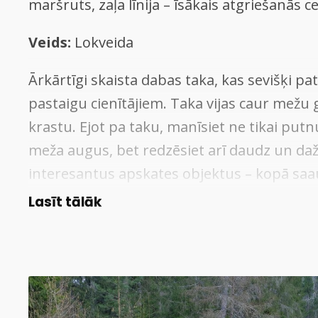
maršruts, zaļa līnija – īsākais atgriešanās ce
Veids:
Lokveida
Ārkārtīgi skaista dabas taka, kas sevišķi pa
pastaigu cienītājiem. Taka vijas caur mežu 
krastu. Ejot pa taku, manīsiet ne tikai put
meža augus, bet redzēsiet arī daudz un da
interesantus apskates objektus – kopā sa
īpatnējus kokus, 200 gadīgas priedes, iež
Lasīt tālāk
smiltīm, māliem un oļiem, avotiņu, cūku van
iespaidīgo lielo Spuņņakmeni takas tālākaj
Ceļā izveidoti skatu laukumi ar soliņiem upe
vērošanai un vairākās vietās pieejamas jau