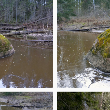
ni, kas rada
zēm un
dāvāts izstaigāt
n sarīkot pikniku
pskatīt upes
votiņu, cūku
, melnalkšņu
itus objektus. Ja