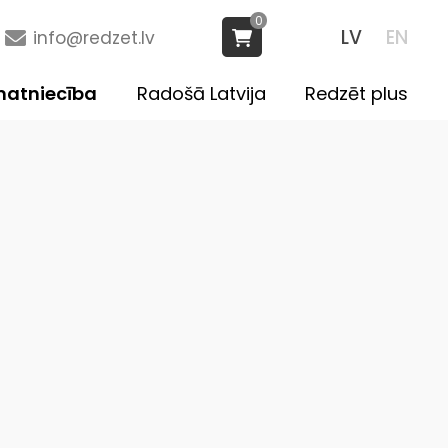
0
LV
EN
info@redzet.lv
atniecība
Radošā Latvija
Redzēt plus