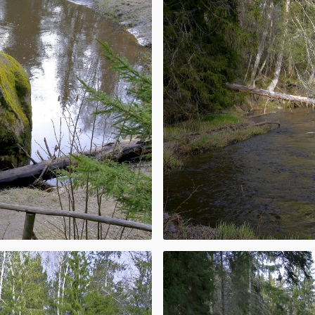
ažādu sugu
ast takā
rzienā ir 5,1 km,
Iespējami gida
igājama arī bez
pes līkumus, būs
kuma novads