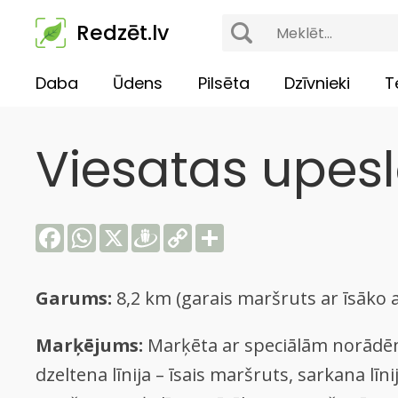
Redzēt.lv
Daba
Ūdens
Pilsēta
Dzīvnieki
T
Viesatas upes
Facebook
WhatsApp
X
Draugiem
Copy
Share
Link
Garums:
8,2 km (garais maršruts ar īsāko 
Marķējums:
Marķēta ar speciālām norādē
dzeltena līnija – īsais maršruts, sarkana līni