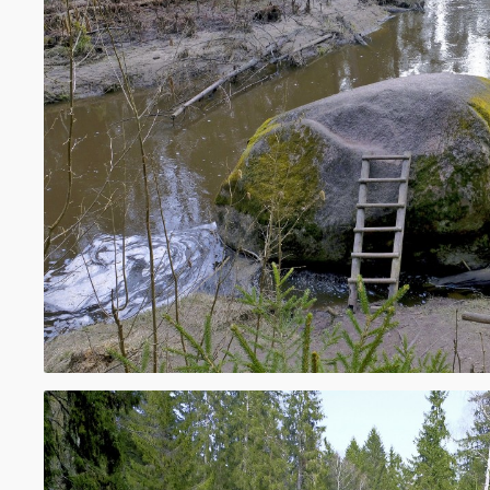
būsiet īpaši vērīgi, varēsiet ieraudzīt arī d
putnus par kuriem informāciju varēsiet atr
izvietotajos stendos. Takas garums vienā vi
un to iespējams iziet 3 dažādos variantos. 
pakalpojumi, taču taka ir marķēta un izsta
pavadoņa palīdzības. Lai izstaigātu visus u
nepieciešamas 3
–
4 stundas.
Kontaktinfomācija
Netālu no "Kraujām", Irlavas pagasts, Tu
visittukums.lv