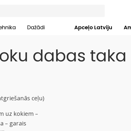
ehnika
Dažādi
Apceļo Latviju
Am
loku dabas taka
atgriešanās ceļu)
m uz kokiem –
ja – garais