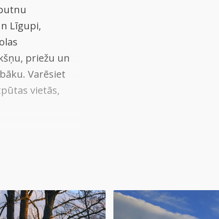
 putnu
n Līgupi,
olas
kšņu, priežu un
 bāku. Varēsiet
tpūtas vietās,
jot kalnu
D un Z daļā