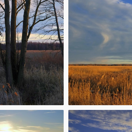
ir aizaugošs
ti sekls, tā
žādus apskates
slēpni, Paurupi
i un Ezerskolas
kšņu, priežu un
 bāku.
ir iespējams
dz novirzoties
as zirgu un
ajiem apskates
s informācijas