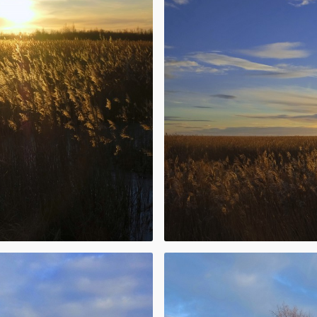
t ezera krastam,
u ainavu.
ļā, faktiskais
iemērotus, ērtus
i takas posmi
rudenī ir mitri.
 dunduru,
ties ar