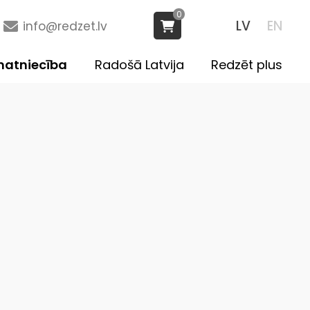
0
LV
EN
info@redzet.lv
atniecība
Radošā Latvija
Redzēt plus