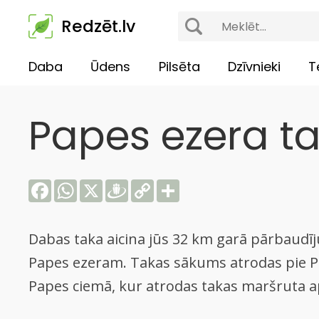
Redzēt.lv
Daba
Ūdens
Pilsēta
Dzīvnieki
T
Papes ezera t
Facebook
WhatsApp
X
Draugiem
Copy
Share
Link
Dabas taka aicina jūs 32 km garā pārbaudī
Papes ezeram. Takas sākums atrodas pie P
Papes ciemā, kur atrodas takas maršruta ap