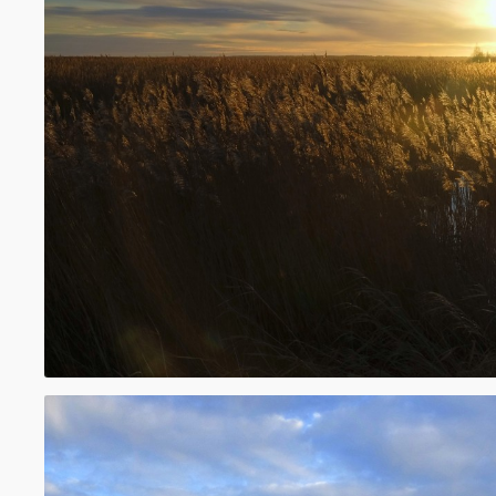
kioskā pie ieejas). Šeit iespējams arī piekļū
kas atver skatam patiesi iespaidīgu sirreāl
Apmeklējot visus apskates objektus takas ce
takas garums ir ~36km. Tāpēc izvēlieties p
apavus, lai izturēto garo distanci. Atsevišķ
ezera dienvidu un ziemeļu daļā pavasarī un 
Atkarībā no sezonas var būt daudz odu un
ieteicams attiecīgi saģērbties un nodrošinā
pretinsektu līdzekļiem.
www.kurzemesregions.lv