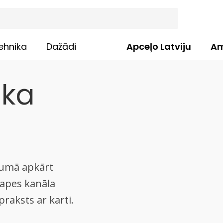
ehnika
Dažādi
Apceļo Latviju
Am
aka
jumā apkārt
apes kanāla
raksts ar karti.