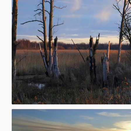
Taka ved apkārt Papes ezeram. Pats ezers 
lagūnas tipa ezers ar sāļūdens veģetāciju. Ļo
vidējais dziļums ir 0,5m. Ceļā redzēsiet da
objektus: putnu novērošanas torni, putnu 
un Līgupi, bebraini, palieņu pļavu, svētbirz
upurakmeni, Papes polderu pļavas, melnal
egļu mežus, ornitoloģisko staciju un Papes
Taka neved gar pašu ezera krastu, taču to 
apmeklēt pēc vēlēšanās, kādā posmā nedau
no takas. Sevišķi ieteicams apmeklēt savvaļ
tauru ganības, kas ir viens no ievērojamāk
objektiem ceļā (biļetes iespējams iegādātie