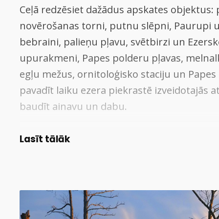
Ceļā redzēsiet dažādus apskates objektus:
novērošanas torni, putnu slēpni, Paurupi u
bebraini, palieņu pļavu, svētbirzi un Ezersk
upurakmeni, Papes polderu pļavas, melnal
egļu mežus, ornitoloģisko staciju un Papes
pavadīt laiku ezera piekrastē izveidotajās a
baudīt ainavu un dabu.
Dabas taku vislabāk iziet kājām vai izmanto
Lasīt tālāk
velosipēdu, jo atsevišķi takas posmi ezera 
pavasarī un rudenī ir mitri.
www.pdf-pape.lv