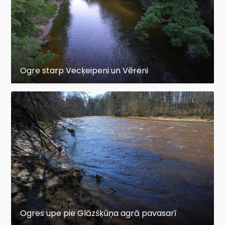
Ogre starp Vecķeipeni un Vēreni
Ogres upe pie Glāzšķūņa agrā pavasarī