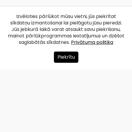
Izvēloties pārlūkot mūsu vietni, jūs piekrītat
sīkdatņu izmantošanai lai pielāgotu jūsu pieredzi.
Jūs jebkurā laikā varat atsaukt savu piekrišanu,
mainot pārlūkprogrammas iestatījumus un dzēšot
saglabātās sīkdatnes.
Privātuma politika
Piekrītu
Par mums
Ziedot
Kontakti
Lapas karte
Privātuma politika
info@redzet.lv