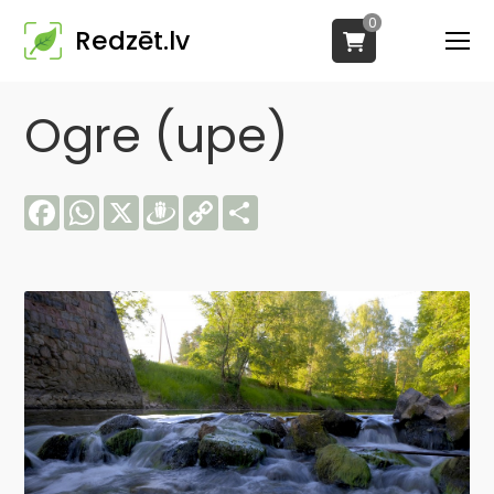
0
Redzēt.lv
Ogre (upe)
Facebook
WhatsApp
X
Draugiem
Copy
Share
Link