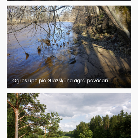
Ogres upe pie Glāzšķūņa agrā pavasarī