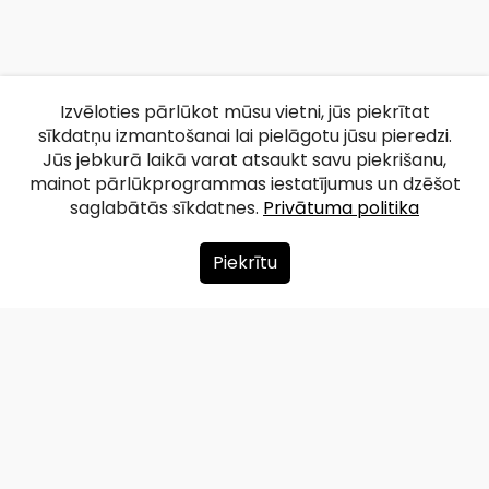
Izvēloties pārlūkot mūsu vietni, jūs piekrītat
sīkdatņu izmantošanai lai pielāgotu jūsu pieredzi.
Jūs jebkurā laikā varat atsaukt savu piekrišanu,
mainot pārlūkprogrammas iestatījumus un dzēšot
saglabātās sīkdatnes.
Privātuma politika
Piekrītu
Par mums
Ziedot
Kontakti
Lapas karte
Privātuma politika