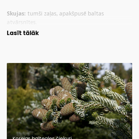
Skujas:
tumši zaļas, apakšpusē baltas
atvārsnītes.
Lasīt tālāk
Mūžzaļš koks. Agrā jaunībā lēni augošs, prasa
vidēji labas un pietiekami mitras augsnes. Slikti
panes pilsētas augšanas apstākļus. Ēncietīgs. Ph
5,0-6,5.
Kopšana
Mēslošana:
Pavasarī, kad sniegs ir nokusis,
skuju kokus nepieciešams mēslot ar tiem
paredzēto mēslojumu. Augiem pirms tam jābūt
kārtīgi salietiem ar ūdeni. Pirmo reizi mēslošanu
Korejas baltegles čiekuri