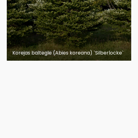
nolūzt biezās sniega segas dēļ - ieteicams tos
regulāri notraust no sniega. Februārī ieteicams
skujukokus apsegt ar agrotīklu vai egļu zariem,
lai tie neciestu no saules apdegumiem.
www.stadibulduri.lv
Korejas baltegle (Abies koreana) `Silberlocke`
Baltegles (Abies)
ir priežu dzimtas ģints, kurā
apvienotas no 48 līdz 55 sugām. Tās
aug ziemeļu puslodes mērenajā joslā, bieži
sastopamas kalnainos apvidos. Visradniecīgākā
ģints balteglēm ir ciedri. Baltegļu augstums
parasti ir no 10 metriem un var sasniegt pat 80
metrus. Stumbra diametrs ir no 0,5 līdz 4
metriem.