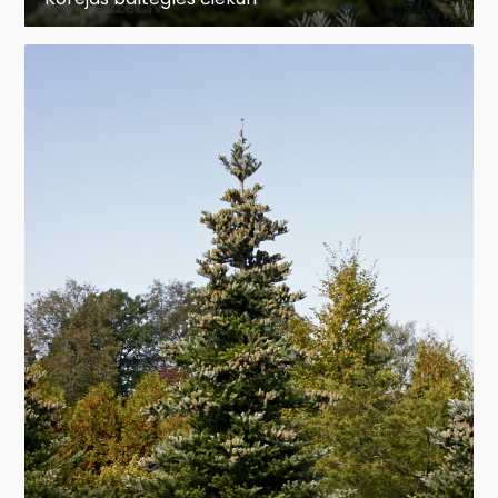
veic aprīļa beigās – maija sākumā, atkārtoti –
jūlija vidū. Skuju koku mēslošanai nedrīkst
izmantot svaigus kūtsmēslus vai vircu.
Rudenī:
Sausa rudens laikā, pirms sala
ieteicams skuju koku stādījumus kārtīgi saliet ar
ūdeni, tādejādi pasargājot tos no izžūšanas.
Formēšana:
Egļu formēšanu veic miera periodā
- ziemā. Tās nedrīkst griezt maijā un jūnijā, kad
ir to intensīvas augšanas un jauno dzinumu
veidošanās laiks. Zarus saīsina aptuveni 1-1,5
cm virs pumpuriem. Egles galveno galotni
parasti nesaīsina.
Sniega periodā:
Ziemā skuju koku zari bieži