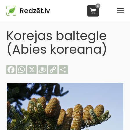
0
Redzēt.lv
Korejas baltegle
(Abies koreana)
Facebook
WhatsApp
X
Draugiem
Copy
Share
Link