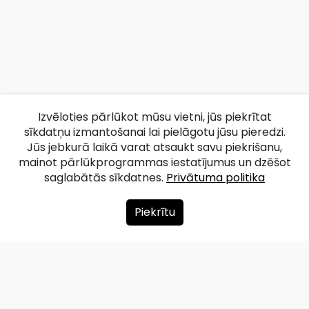
Izvēloties pārlūkot mūsu vietni, jūs piekrītat
sīkdatņu izmantošanai lai pielāgotu jūsu pieredzi.
Jūs jebkurā laikā varat atsaukt savu piekrišanu,
mainot pārlūkprogrammas iestatījumus un dzēšot
saglabātās sīkdatnes.
Privātuma politika
Piekrītu
Par mums
Ziedot
Kontakti
Lapas karte